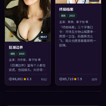
终局档案
综艺
2023
主演：
黄渤、章子怡 等
「终局档案」三个字像口
令：开场五分钟山城雾季的
质感一立住，后面再怎么
99:57
飞，观众也愿意跟着郭帆一
起赌。
狂潮边界
综艺
2020
主演：
刘亦菲、章子怡 等
《狂潮边界》里每个人都在
说谎，包括镜头。刘亦菲越
是诚恳，你越不敢信；这种
黏腻的综艺，看一部少一
86,881
8.3
85,710
7.9
科幻
动作
部。