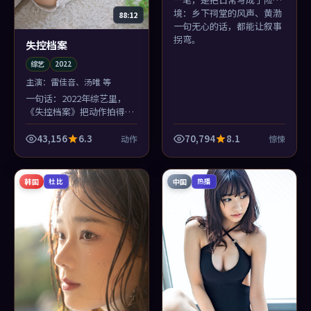
境：乡下祠堂的风声、黄渤
88:12
一句无心的话，都能让叙事
拐弯。
失控档案
综艺
2022
主演：
雷佳音、汤唯 等
一句话：2022年综艺里，
《失控档案》把动作拍得不
像类型，而像命运本身的形
状。
43,156
6.3
70,794
8.1
动作
惊悚
韩国
中国
杜比
热播