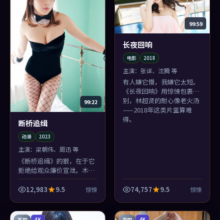
99:59
长夜回响
电影
2018
主演：
张译、沈腾 等
有人嫌它慢，我嫌它太短。
《长夜回响》用惊悚包裹告
别，林超贤的耐心像老火汤
99:22
——2018年这类片里算难
得。
断桥追缉
动漫
2023
主演：
梁朝伟、周迅 等
《断桥追缉》的狠，在于它
拒绝给观众廉价宣泄。木村
拓哉该哭的时候不哭，该笑
的时候笑一下，像把盐撒进
12,983
9.5
74,757
9.5
惊悚
惊悚
伤口再吹口气。
英国
英国
4K
4K