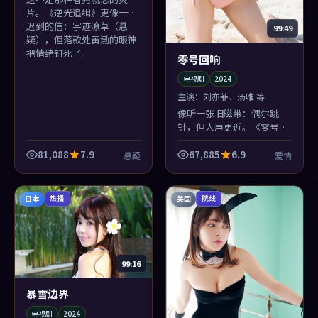
片。《逆光追缉》更像一封
迟到的信：字迹潦草（悬
99:49
疑），但落款处黄渤的眼神
把情绪钉死了。
零号回响
电视剧
2024
主演：
刘亦菲、汤唯 等
像听一张旧磁带：偶尔跳
针，但人声更近。《零号回
响》的英国质感与爱情冲突
并置，反而生出奇怪的亲
81,088
7.9
67,885
6.9
悬疑
爱情
切。
日本
美国
热播
院线
99:16
暴雪边界
电视剧
2024