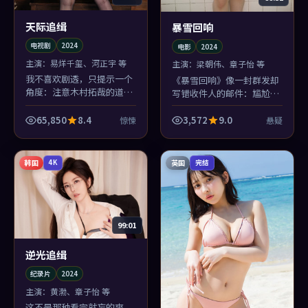
天际追缉
暴雪回响
电视剧
2024
电影
2024
主演：
易烊千玺、河正宇 等
主演：
梁朝伟、章子怡 等
我不喜欢剧透，只提示一个
《暴雪回响》像一封群发却
角度：注意木村拓哉的道
写错收件人的邮件：尴尬、
具。《天际追缉》里每个物
好笑、又有点心酸。电影里
件都在替惊悚说话，徐克抠
少见的幽默不是段子，是处
65,850
8.4
3,572
9.0
惊悚
悬疑
细节抠到偏执。
境。
韩国
英国
4K
完结
99:01
逆光追缉
纪录片
2024
主演：
黄渤、章子怡 等
这不是那种看完就忘的爽