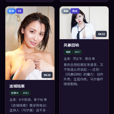
日本
英国
4K
院线
94:33
风暴回响
电影
2017
主演：
河正宇、周迅 等
看完会想给朋友发语音，又
不知道从何说起——这就是
《风暴回响》的魔力：动作
99:38
外壳，生猛内核，乌尔善坏
得很聪明。
迷城档案
纪录片
2021
主演：
木村拓哉、章子怡 等
《迷城档案》像深夜电台：
主持人（乌尔善）话不多，