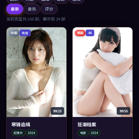
最新
最热
评分
当前类型共
100
部，展示前
24
部
中国
韩国
完结
4K
99:23
99:55
寒锋追缉
狂潮档案
纪录片
2024
电影
2024