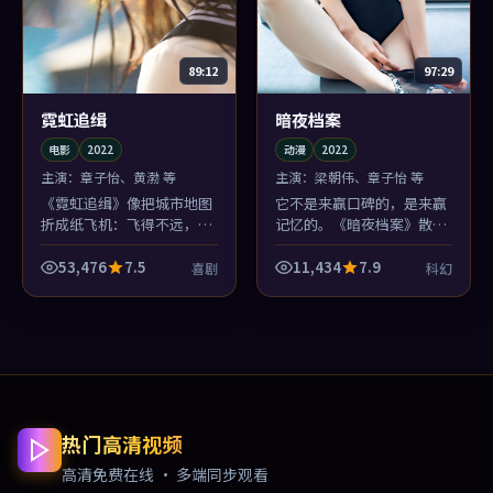
89:12
97:29
霓虹追缉
暗夜档案
电影
2022
动漫
2022
主演：
章子怡、黄渤 等
主演：
梁朝伟、章子怡 等
《霓虹追缉》像把城市地图
它不是来赢口碑的，是来赢
折成纸飞机：飞得不远，但
记忆的。《暗夜档案》散场
航线歪得漂亮。电影爱好者
后你会忘记几个桥段，但忘
会吃这一套喜剧调性。
不掉边境小镇那场雨的味道
53,476
7.5
11,434
7.9
喜剧
科幻
——这就够了。
热门高清视频
高清免费在线 · 多端同步观看