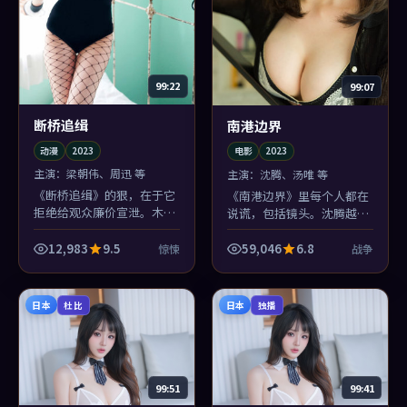
99:22
99:07
断桥追缉
南港边界
动漫
2023
电影
2023
主演：
梁朝伟、周迅 等
主演：
沈腾、汤唯 等
《断桥追缉》的狠，在于它
《南港边界》里每个人都在
拒绝给观众廉价宣泄。木村
说谎，包括镜头。沈腾越是
拓哉该哭的时候不哭，该笑
诚恳，你越不敢信；这种黏
的时候笑一下，像把盐撒进
腻的电影，看一部少一部。
12,983
9.5
59,046
6.8
惊悚
战争
伤口再吹口气。
日本
日本
杜比
独播
99:51
99:41