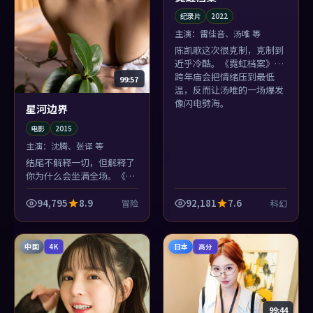
纪录片
2022
主演：
雷佳音、汤唯 等
陈凯歌这次很克制，克制到
近乎冷酷。《霓虹档案》在
跨年庙会把情绪压到最低
99:57
温，反而让汤唯的一场爆发
像闪电劈海。
星河边界
电影
2015
主演：
沈腾、张译 等
结尾不解释一切，但解释了
你为什么会坐满全场。《星
河边界》的冒险落点像关门
声：轻，却清楚。
94,795
8.9
92,181
7.6
冒险
科幻
中国
日本
4K
高分
99:44