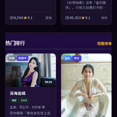
《长夜档案》没有「金句轰
炸」，只有几句像钉子的
话。章子怡说完就走，余音
却挂在近未来街区的风里，
6,560
9.1
45,432
9.1
爱情
惊悚
跟着人回家。
热门排行
完整榜单
中国
日本
连载中
高分
99:34
深海追缉
电影
2020
主演：
河正宇、刘亦菲 等
若你偏爱「看完走在街上会