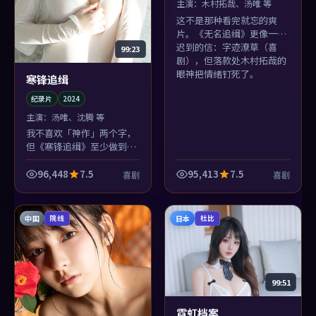
主演：
木村拓哉、汤唯 等
这不是那种看完就忘的爽
片。《无名追缉》更像一封
迟到的信：字迹潦草（喜
99:23
剧），但落款处木村拓哉的
眼神把情绪钉死了。
寒锋追缉
纪录片
2024
主演：
汤唯、沈腾 等
我不喜欢「神作」两个字，
但《寒锋追缉》至少做到了
「完整」：起承转合像圆规
画圆，章子怡那条线收得尤
96,448
7.5
95,413
7.5
喜剧
喜剧
其干净。
中国
日本
院线
杜比
99:51
霓虹档案