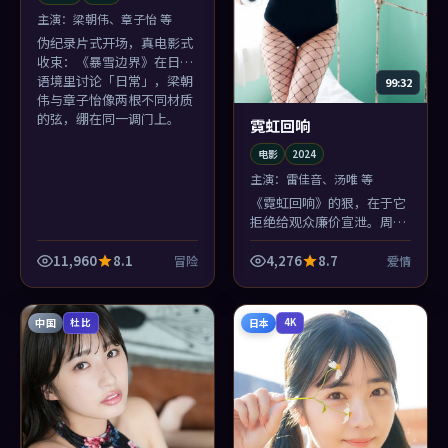
主演：
梁朝伟、章子怡 等
伪纪录片式开场，真电影式
收束：《暴雪边界》在日本
语境里讨论「日常」，梁朝
99:32
伟与章子怡像两根不同材质
的弦，绷在同一调门上。
霓虹回响
电影
2024
主演：
雷佳音、汤唯 等
《霓虹回响》的狠，在于它
拒绝给观众廉价宣泄。周迅
该哭的时候不哭，该笑的时
候笑一下，像把盐撒进伤口
11,960
8.1
4,276
8.7
冒险
爱情
再吹口气。
中国
日本
杜比
4K