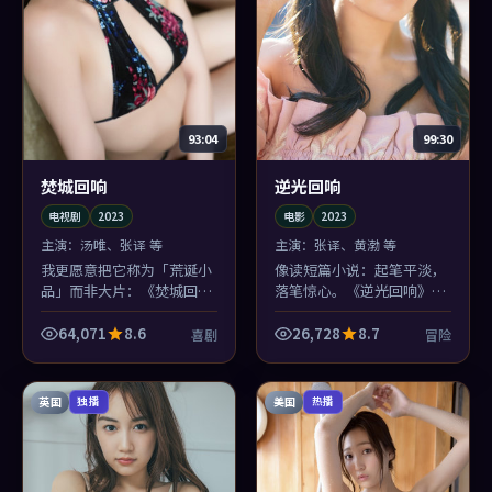
93:04
99:30
焚城回响
逆光回响
电视剧
2023
电影
2023
主演：
汤唯、张译 等
主演：
张译、黄渤 等
我更愿意把它称为「荒诞小
像读短篇小说：起笔平淡，
品」而非大片：《焚城回
落笔惊心。《逆光回响》的
响》在2023年的语境里，轻
电影结构不炫技，但张译最
轻撕开了我们对谎言的懒惰
后一句台词会把人钉在座位
64,071
8.6
26,728
8.7
喜剧
冒险
想象。
上。
英国
美国
独播
热播