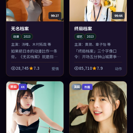
99:27
99:44
无名档案
终局档案
动漫
2023
综艺
2023
主演：
汤唯、木村拓哉 等
主演：
黄渤、章子怡 等
如果把日本的动漫比作一条
「终局档案」三个字像口
街，《无名档案》就是拐角
令：开场五分钟山城雾季的
那家灯不亮却排队的小店
质感一立住，后面再怎么
——爱情味冲，木村拓哉与
飞，观众也愿意跟着郭帆一
28,745
7.3
85,710
7.9
爱情
动作
周迅的对手戏尤其耐嚼。
起赌。
韩国
英国
4K
热播