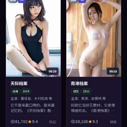
99:39
99:58
天际档案
南港档案
动漫
2019
综艺
2021
主演：
雷佳音、木村拓哉 等
主演：
黄渤、梁朝伟 等
它不是来赢口碑的，是来赢
别把它当综艺教材，它更像
记忆的。《天际档案》散场
情绪标本。《南港档案》把
后你会忘记几个桥段，但忘
执念切片染色，放在旧公寓
不掉边境小镇那场雨的味道
天台的显微镜下——梁朝伟
81,702
9.4
30,108
9.3
科幻
惊悚
——这就够了。
演得像真的疼过。