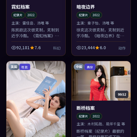
霓虹档案
暗夜边界
纪录片
2022
纪录片
2022
主演：
雷佳音、汤唯 等
主演：
章子怡、汤唯 等
陈凯歌这次很克制，克制到
徐克这次很克制，克制到近
近乎冷酷。《霓虹档案》在
乎冷酷。《暗夜边界》在跨
跨年庙会把情绪压到最低
年庙会把情绪压到最低温，
温，反而让汤唯的一场爆发
反而让汤唯的一场爆发像闪
92,181
7.6
23,444
6.0
科幻
动作
像闪电劈海。
电劈海。
英国
中国
杜比
高分
99:52
断桥档案
纪录片
2022
主演：
木村拓哉、易烊千玺 等
断桥档案（纪录片）最狠的
一笔，是把日常写成了险