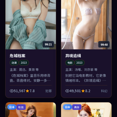
99:21
99:48
危城档案
异境追缉
动漫
2023
电影
2023
主演：
周迅、黄渤 等
主演：
汤唯、刘亦菲 等
《危城档案》里音乐用得吝
别把它当电影教材，它更像
啬，吝啬得对。安静一多，
情绪标本。《异境追缉》把
黄渤的呼吸声都像剧情——
执念切片染色，放在旧公寓
这是犯罪片里少见的「听觉
天台的显微镜下——刘亦菲
51,567
7.8
49,501
8.2
犯罪
科幻
叙事」。
演得像真的疼过。
日本
日本
杜比
高分