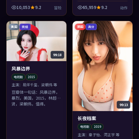
但每段音乐都卡在情绪骨节
上；木村拓哉的独白尤其像
10,053
9.2
65,959
9.2
冒险
动作
真有人打电话进来。
美国
韩国
完结
高分
99:18
风暴边界
电视剧
2015
主演：
易烊千玺、梁朝伟 等
豆瓣体一句话：风暴边界，
暴烈，美国，2015，林超
贤，梁朝伟，值得。
99:13
长夜档案
电视剧
2019
主演：
章子怡、河正宇 等