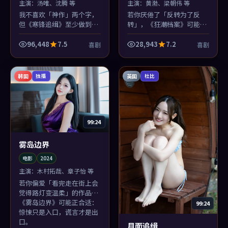
主演：
汤唯、沈腾 等
主演：
黄渤、梁朝伟 等
我不喜欢「神作」两个字，
若你厌倦了「反转为了反
但《寒锋追缉》至少做到了
转」，《狂潮档案》可能合
「完整」：起承转合像圆规
你胃口：它的反转像鞋带松
画圆，章子怡那条线收得尤
了再系紧——生活化，却更
96,448
7.5
28,943
7.2
喜剧
喜剧
其干净。
危险。
韩国
英国
独播
杜比
99:24
雾岛边界
电影
2024
主演：
木村拓哉、章子怡 等
若你偏爱「看完走在街上会
觉得路灯变温柔」的作品，
《雾岛边界》可能正合适：
99:24
惊悚只是入口，谎言才是出
口。
月面追缉