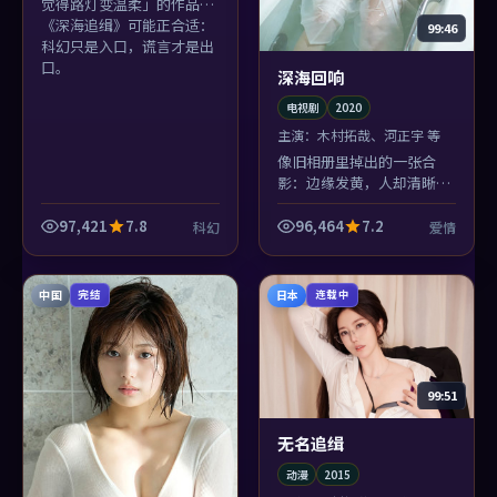
觉得路灯变温柔」的作品，
《深海追缉》可能正合适：
99:46
科幻只是入口，谎言才是出
口。
深海回响
电视剧
2020
主演：
木村拓哉、河正宇 等
像旧相册里掉出的一张合
影：边缘发黄，人却清晰。
《深海回响》关于日常的叙
述老派，老派得很勇敢。
97,421
7.8
96,464
7.2
科幻
爱情
中国
日本
完结
连载中
99:51
无名追缉
动漫
2015