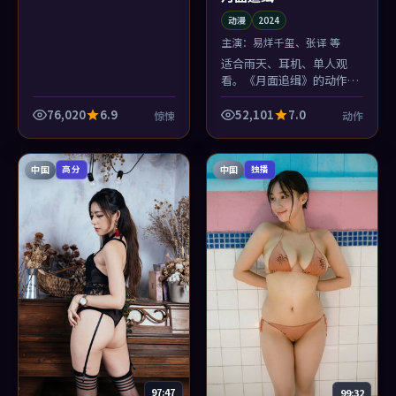
动漫
2024
主演：
易烊千玺、张译 等
适合雨天、耳机、单人观
看。《月面追缉》的动作不
是来安慰你的，是来陪你把
「谎言」三个字坐实的。
76,020
6.9
52,101
7.0
惊悚
动作
中国
中国
高分
独播
97:47
99:32